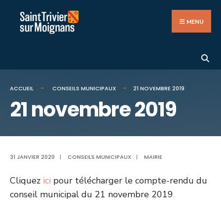
Search
Aller
for:
au
MENU
contenu
ACCUEIL
CONSEILS MUNICIPAUX
21 NOVEMBRE 2019
21 novembre 2019
31 JANVIER 2020
|
CONSEILS MUNICIPAUX
|
MAIRIE
Cliquez
ici
pour télécharger le compte-rendu du
conseil municipal du 21 novembre 2019