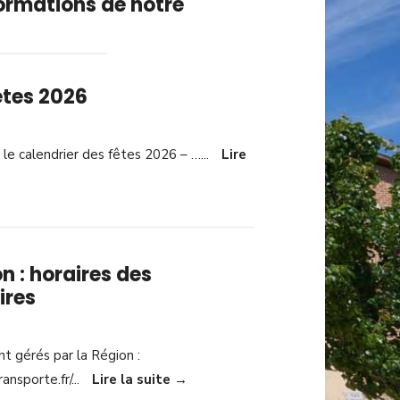
formations de notre
êtes 2026
r le calendrier des fêtes 2026 – …
...
Lire
n : horaires des
ires
nt gérés par la Région :
ansporte.fr/
...
Lire la suite
→