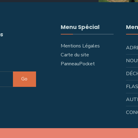
Menu Spécial
Men
és
Mentions Légales
ADR
Carte du site
NOU
PanneauPocket
DÉC
Go
FLAS
AUT
CON