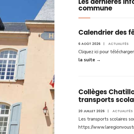
Les dernières in
commune
Calendrier des f
6 AOÛT 2026
|
ACTUALITÉS
Cliquez ici pour télécharge
la suite
→
Collèges Chatillo
transports scola
20 JUILLET 2026
|
ACTUALITÉS
Les transports scolaires so
https://www.laregionvoustr