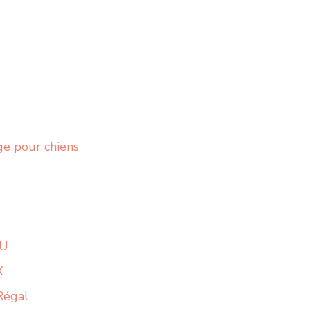
ge pour chiens
OU
X
 Régal