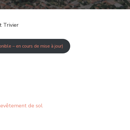
t Trivier
nible – en cours de mise à jour)
Revêtement de sol