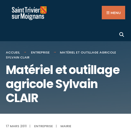
Search
Aller
for:
au
MENU
contenu
ACCUEIL
ENTREPRISE
MATÉRIEL ET OUTILLAGE AGRICOLE
SYLVAIN CLAIR
Matériel et outillage
agricole Sylvain
CLAIR
17 MARS 2011
|
ENTREPRISE
|
MAIRIE