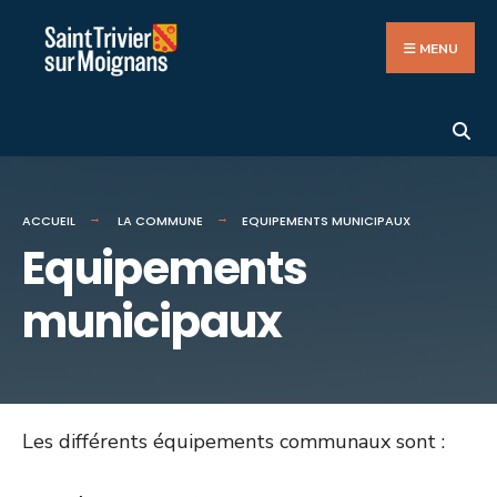
Search
Aller
for:
au
MENU
contenu
ACCUEIL
LA COMMUNE
EQUIPEMENTS MUNICIPAUX
Equipements
municipaux
Les différents équipements communaux sont :