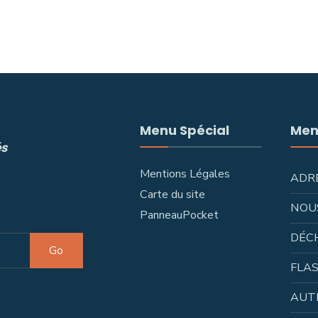
Menu Spécial
Men
és
Mentions Légales
ADR
Carte du site
NOU
PanneauPocket
DÉC
Go
FLAS
AUT