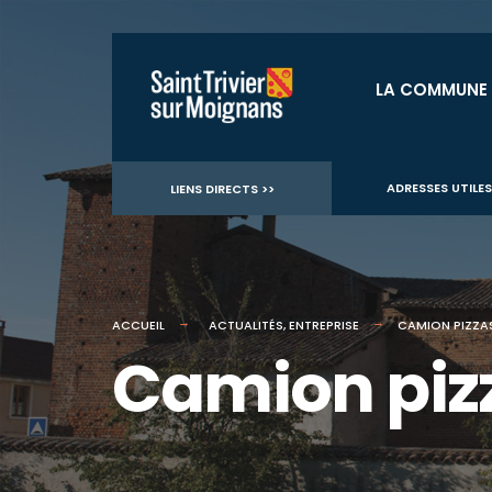
for:
Aller
au
LA COMMUNE
contenu
ADRESSES UTILES
LIENS DIRECTS >>
ACCUEIL
ACTUALITÉS
,
ENTREPRISE
CAMION PIZZA
Camion piz