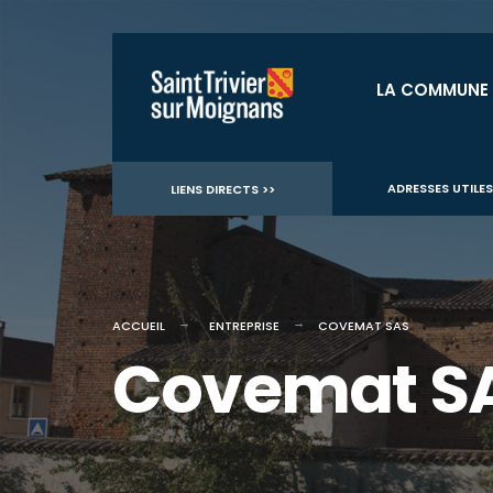
for:
Aller
au
LA COMMUNE
contenu
ADRESSES UTILES
LIENS DIRECTS >>
ACCUEIL
ENTREPRISE
COVEMAT SAS
Covemat S