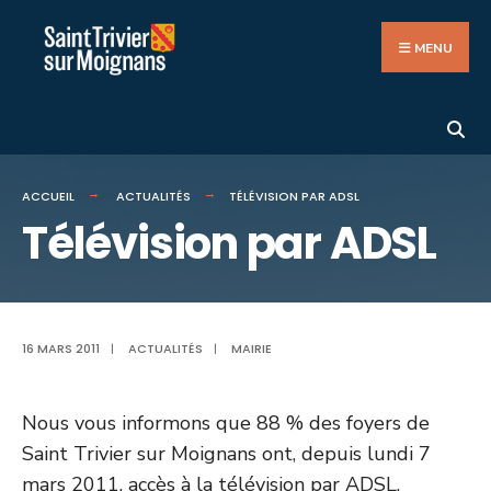
Search
Aller
for:
au
MENU
contenu
ACCUEIL
ACTUALITÉS
TÉLÉVISION PAR ADSL
Télévision par ADSL
16 MARS 2011
|
ACTUALITÉS
|
MAIRIE
Nous vous informons que 88 % des foyers de
Saint Trivier sur Moignans ont, depuis lundi 7
mars 2011, accès à la télévision par ADSL.