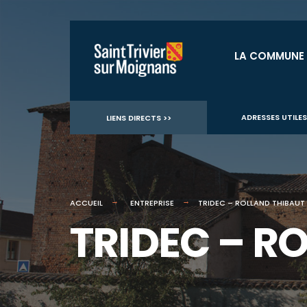
for:
Aller
au
LA COMMUNE
contenu
ADRESSES UTILES
LIENS DIRECTS >>
ACCUEIL
ENTREPRISE
TRIDEC – ROLLAND THIBAUT
TRIDEC – R