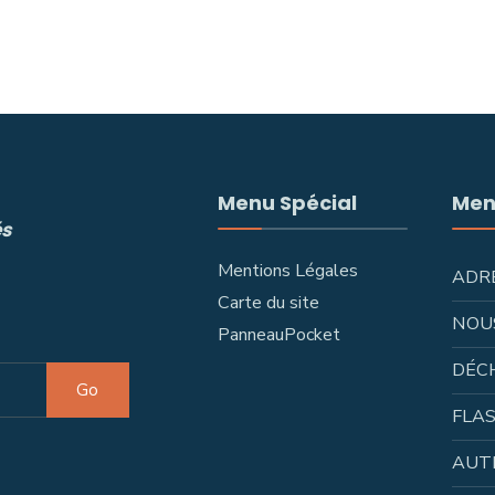
Menu Spécial
Men
és
Mentions Légales
ADR
Carte du site
NOU
PanneauPocket
DÉC
Go
FLAS
AUT