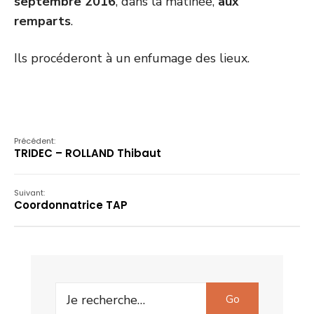
septembre 2016
, dans la matinée,
aux
remparts
.
Ils procéderont à un enfumage des lieux.
Précédent:
TRIDEC – ROLLAND Thibaut
Suivant:
Coordonnatrice TAP
Search
Go
for: