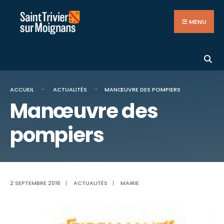
Search
Aller
for:
au
MENU
contenu
ACCUEIL
ACTUALITÉS
MANŒUVRE DES POMPIERS
Manœuvre des
pompiers
2 SEPTEMBRE 2016
|
ACTUALITÉS
|
MAIRIE