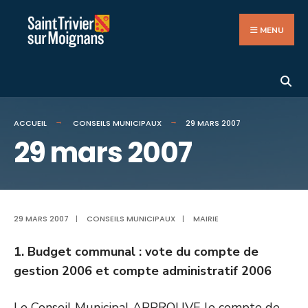
Search
Aller
for:
au
MENU
contenu
ACCUEIL
CONSEILS MUNICIPAUX
29 MARS 2007
29 mars 2007
29 MARS 2007
|
CONSEILS MUNICIPAUX
|
MAIRIE
1. Budget communal : vote du compte de
gestion 2006 et compte administratif 2006
Le Conseil Municipal APPROUVE le compte de