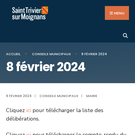
Search
Aller
for:
au
MENU
contenu
ACCUEIL
CONSEILS MUNICIPAUX
8 FÉVRIER 2024
8 février 2024
9 FÉVRIER 2024
|
CONSEILS MUNICIPAUX
|
MAIRIE
Cliquez
ici
pour télécharger la liste des
délibérations.
Cliquez
ici
pour télécharger le compte-rendu du