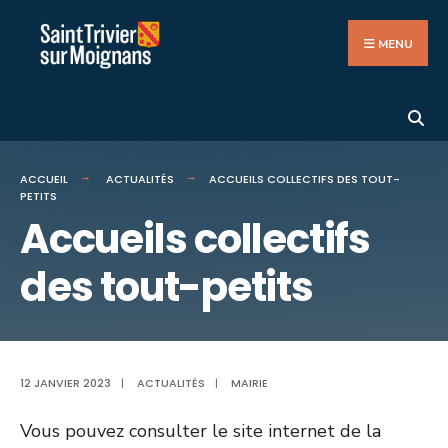
Search
Aller
for:
au
MENU
contenu
ACCUEIL
ACTUALITÉS
ACCUEILS COLLECTIFS DES TOUT-
PETITS
Accueils collectifs
des tout-petits
12 JANVIER 2023
|
ACTUALITÉS
|
MAIRIE
Vous pouvez consulter le site internet de la