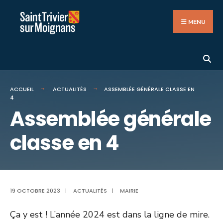
Search
Aller
for:
au
MENU
contenu
ACCUEIL
ACTUALITÉS
ASSEMBLÉE GÉNÉRALE CLASSE EN
4
Assemblée générale
classe en 4
19 OCTOBRE 2023
|
ACTUALITÉS
|
MAIRIE
Ça y est ! L’année 2024 est dans la ligne de mire.