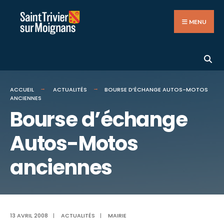
Search
Aller
for:
au
MENU
contenu
ACCUEIL
ACTUALITÉS
BOURSE D’ÉCHANGE AUTOS-MOTOS
ANCIENNES
Bourse d’échange
Autos-Motos
anciennes
13 AVRIL 2008
|
ACTUALITÉS
|
MAIRIE