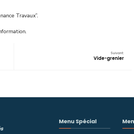
nance Travaux”.
nformation.
Suivant:
Vide-grenier
Menu Spécial
Men
és