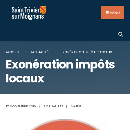
Search
Aller
for:
au
MENU
contenu
ACCUEIL
ACTUALITÉS
EXONÉRATION IMPÔTS LOCAUX
Exonération impôts
locaux
12 NOVEMBRE 2015
|
ACTUALITÉS
|
MAIRIE