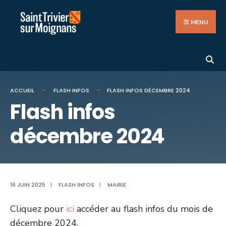
Search
Aller
for:
au
MENU
contenu
ACCUEIL
FLASH INFOS
FLASH INFOS DÉCEMBRE 2024
Flash infos
décembre 2024
16 JUIN 2025
|
FLASH INFOS
|
MAIRIE
Cliquez pour
ici
accéder au flash infos du mois de
décembre 2024.