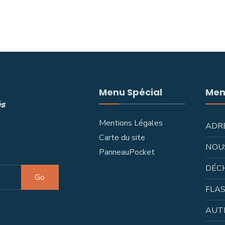
Menu Spécial
Men
és
Mentions Légales
ADR
Carte du site
NOU
PanneauPocket
DÉC
Go
FLAS
AUT