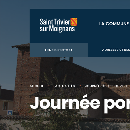
for:
Aller
au
LA COMMUNE
contenu
ADRESSES UTILES
LIENS DIRECTS >>
ACCUEIL
ACTUALITÉS
JOURNÉE PORTES OUVERTE
Journée por