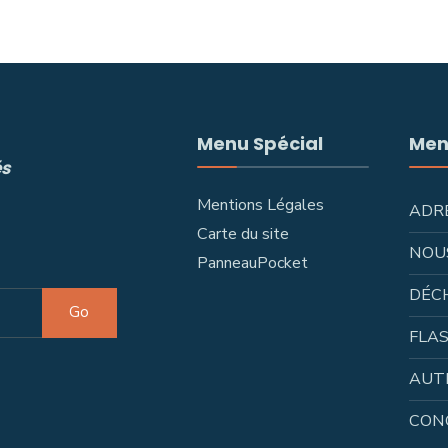
Menu Spécial
Men
és
Mentions Légales
ADR
Carte du site
NOU
PanneauPocket
DÉC
Go
FLAS
AUT
CON