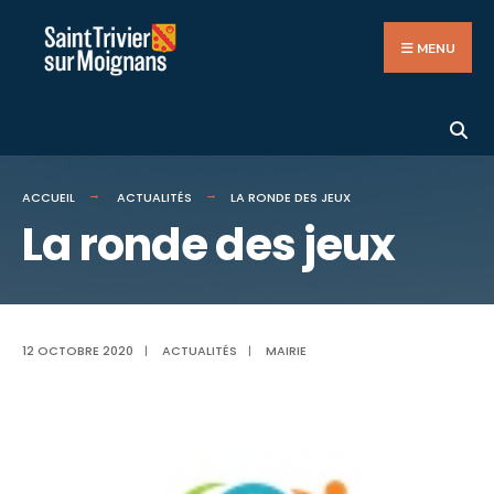
Search
Aller
for:
au
MENU
contenu
ACCUEIL
ACTUALITÉS
LA RONDE DES JEUX
La ronde des jeux
12 OCTOBRE 2020
|
ACTUALITÉS
|
MAIRIE