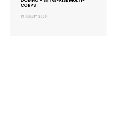
DÕMHÕ – ENTREPRISE MULTI-
CORPS
13 JUILLET 2026