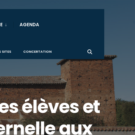
E
AGENDA
 SITES
CONCERTATION
S
es élèves et
ernelle aux