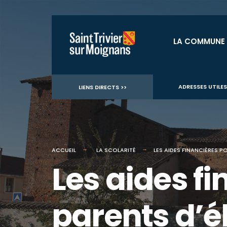
for:
Aller
au
LA COMMUNE
contenu
ADRESSES UTILES
LIENS DIRECTS >>
ACCUEIL
LA SCOLARITÉ
LES AIDES FINANCIÈRES P
Les aides fi
parents d’é