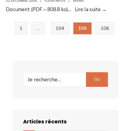
22 DÉCEMBRE 2005
|
FLASH INFOS
|
MAIRIE
N°19
Document (PDF – 808.8 ko)
...
Lire la suite
→
–
Pagination
Décembre
1
…
104
105
106
des
2005
publications
Search
Go
for:
Articles récents