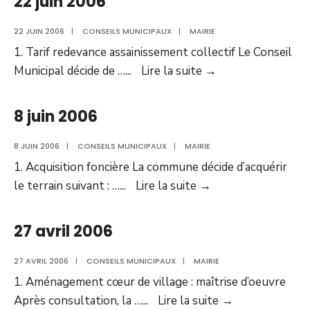
22 juin 2006
2006
22 JUIN 2006
|
CONSEILS MUNICIPAUX
|
MAIRIE
1. Tarif redevance assainissement collectif Le Conseil
22
Municipal décide de …
...
Lire la suite
→
juin
2006
8 juin 2006
8 JUIN 2006
|
CONSEILS MUNICIPAUX
|
MAIRIE
1. Acquisition foncière La commune décide d’acquérir
8
le terrain suivant : …
...
Lire la suite
→
juin
2006
27 avril 2006
27 AVRIL 2006
|
CONSEILS MUNICIPAUX
|
MAIRIE
1. Aménagement cœur de village : maîtrise d’oeuvre
27
Après consultation, la …
...
Lire la suite
→