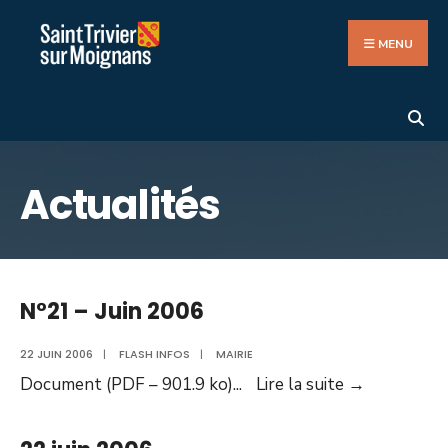
Search
Aller
for:
au
MENU
contenu
Actualités
N°21 – Juin 2006
22 JUIN 2006
|
FLASH INFOS
|
MAIRIE
N°21
Document (PDF – 901.9 ko)
...
Lire la suite
→
–
Juin