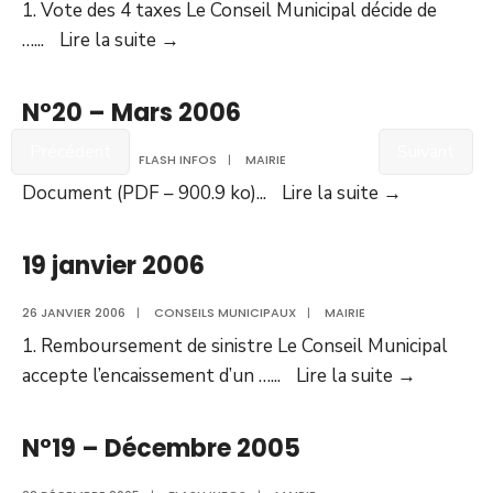
1. Vote des 4 taxes Le Conseil Municipal décide de
9
…
...
Lire la suite
→
mars
2006
N°20 – Mars 2006
Précédent
Suivant
22 MARS 2006
|
FLASH INFOS
|
MAIRIE
N°20
Document (PDF – 900.9 ko)
...
Lire la suite
→
–
Mars
19 janvier 2006
2006
26 JANVIER 2006
|
CONSEILS MUNICIPAUX
|
MAIRIE
1. Remboursement de sinistre Le Conseil Municipal
19
accepte l’encaissement d’un …
...
Lire la suite
→
janvier
2006
N°19 – Décembre 2005