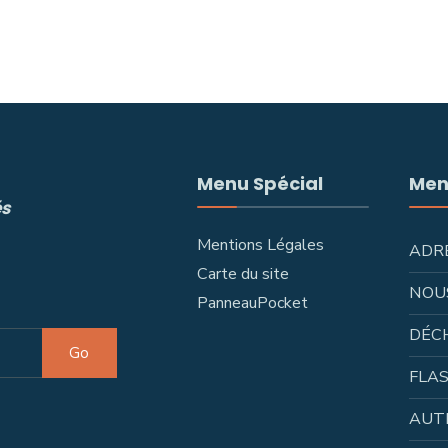
Menu Spécial
Men
és
Mentions Légales
ADR
Carte du site
NOU
PanneauPocket
DÉC
Go
FLAS
AUT