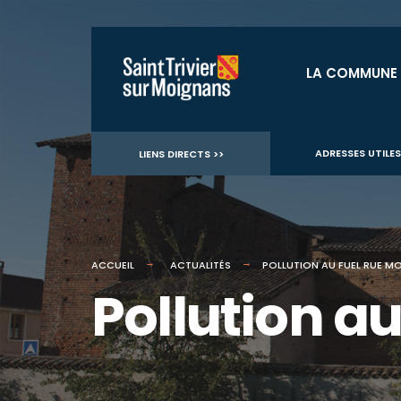
for:
Aller
au
LA COMMUNE
contenu
ADRESSES UTILES
LIENS DIRECTS >>
ACCUEIL
ACTUALITÉS
POLLUTION AU FUEL RUE M
Pollution a