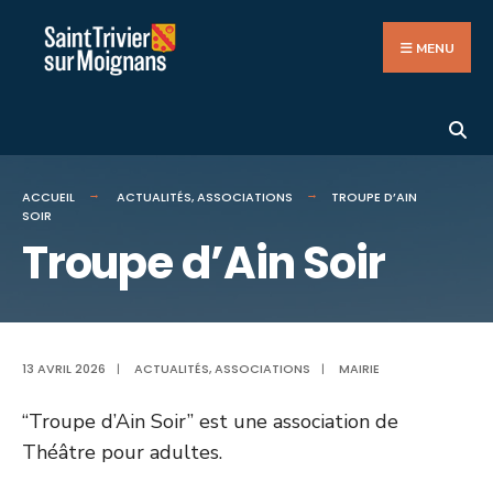
Search
Aller
for:
au
MENU
contenu
ACCUEIL
ACTUALITÉS
,
ASSOCIATIONS
TROUPE D’AIN
SOIR
Troupe d’Ain Soir
13 AVRIL 2026
|
ACTUALITÉS
,
ASSOCIATIONS
|
MAIRIE
“Troupe d’Ain Soir” est une association de
Théâtre pour adultes.