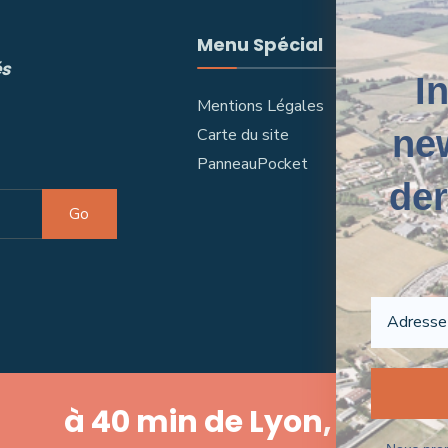
Menu Spécial
Men
és
I
Mentions Légales
ADR
new
Carte du site
NOU
PanneauPocket
der
DÉC
Go
FLAS
AUT
CON
à 40 min de Lyon, Bourg 