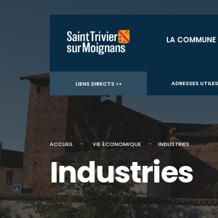
for:
Aller
au
LA COMMUNE
contenu
ADRESSES UTILES
LIENS DIRECTS >>
ACCUEIL
VIE ÉCONOMIQUE
INDUSTRIES
Industries