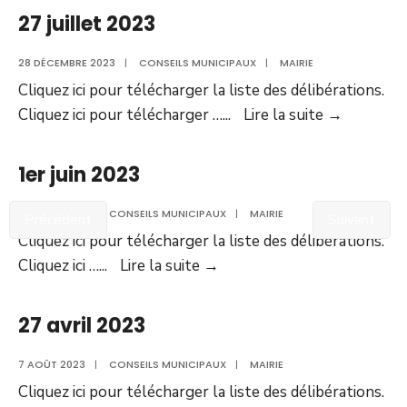
2023
27 juillet 2023
28 DÉCEMBRE 2023
|
CONSEILS MUNICIPAUX
|
MAIRIE
Cliquez ici pour télécharger la liste des délibérations.
27
Cliquez ici pour télécharger …
...
Lire la suite
→
juillet
2023
1er juin 2023
7 AOÛT 2023
|
CONSEILS MUNICIPAUX
|
MAIRIE
Précédent
Suivant
Cliquez ici pour télécharger la liste des délibérations.
1er
Cliquez ici …
...
Lire la suite
→
juin
2023
27 avril 2023
7 AOÛT 2023
|
CONSEILS MUNICIPAUX
|
MAIRIE
Cliquez ici pour télécharger la liste des délibérations.