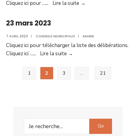
27
Cliquez ici pour …
...
Lire la suite
→
avril
2023
23 mars 2023
7 AVRIL 2023
|
CONSEILS MUNICIPAUX
|
MAIRIE
Cliquez ici pour télécharger la liste des délibérations.
23
Cliquez ici …
...
Lire la suite
→
mars
Pagination
2023
1
2
3
…
21
des
publications
Search
Go
for: