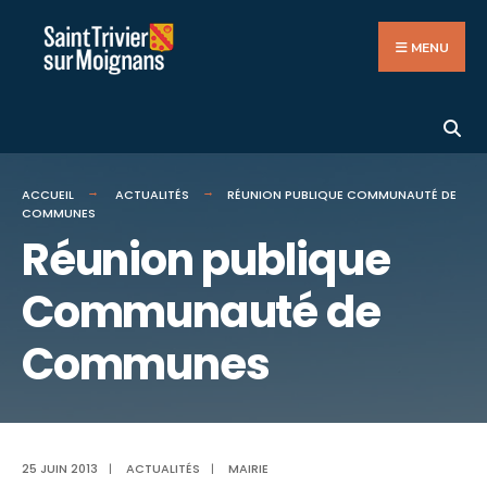
Search
Aller
for:
au
MENU
contenu
ACCUEIL
ACTUALITÉS
RÉUNION PUBLIQUE COMMUNAUTÉ DE
COMMUNES
Réunion publique
Communauté de
Communes
25 JUIN 2013
|
ACTUALITÉS
|
MAIRIE