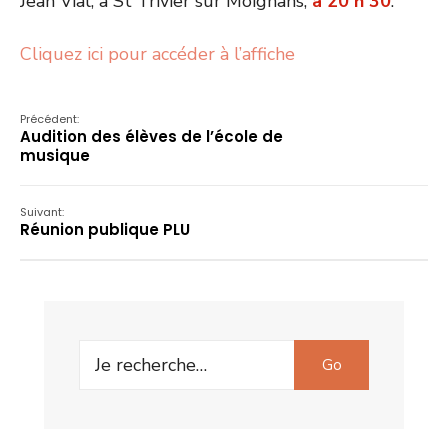
Jean Vial, à St Trivier sur Moignans,
à 20 h 30
.
Cliquez ici pour accéder à l’affiche
Précédent:
Audition des élèves de l’école de
musique
Suivant:
Réunion publique PLU
Search
Go
for: