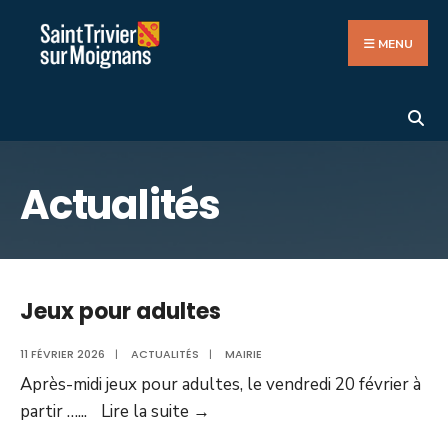
Search
Aller
for:
au
MENU
contenu
Actualités
Jeux pour adultes
11 FÉVRIER 2026
|
ACTUALITÉS
|
MAIRIE
Après-midi jeux pour adultes, le vendredi 20 février à
Jeux
partir …
...
Lire la suite
→
pour