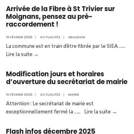
adultes
Arrivée de la Fibre à St Trivier sur
Moignans, pensez au pré-
raccordement !
10 FÉVRIER 2026
|
ACTUALITÉS
|
SBULIDON
La commune est en train d’être fibrée par le SIEA …
...
Arrivée
Lire la suite
→
de
la
Modification jours et horaires
Fibre
d’ouverture du secrétariat de mairie
à
St
10 FÉVRIER 2026
|
ACTUALITÉS
|
MAIRIE
Trivier
Attention : Le secrétariat de mairie est
sur
Modific
exceptionnellement fermé la …
...
Lire la suite
→
Moignans,
jours
pensez
et
Flash infos décembre 2025