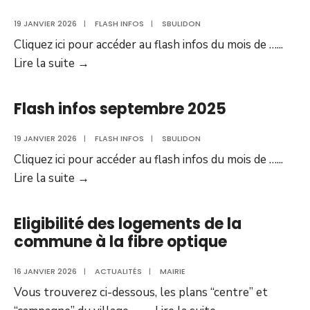
au
horaire
pré-
d’ouver
19 JANVIER 2026
|
FLASH INFOS
|
SBULIDON
raccordement
du
Cliquez ici pour accéder au flash infos du mois de …
...
!
secréta
Flash
Lire la suite
→
de
infos
mairie
décembre
Flash infos septembre 2025
2025
19 JANVIER 2026
|
FLASH INFOS
|
SBULIDON
Cliquez ici pour accéder au flash infos du mois de …
...
Flash
Lire la suite
→
infos
septembre
Eligibilité des logements de la
2025
commune à la fibre optique
16 JANVIER 2026
|
ACTUALITÉS
|
MAIRIE
Vous trouverez ci-dessous, les plans “centre” et