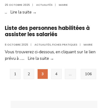
au
25 OCTOBRE 2025
|
ACTUALITÉS
|
MAIRIE
feu
Stand
...
Lire la suite
→
de
Fibre
bois
Orange
Liste des personnes habilitées à
assister les salariés
6 OCTOBRE 2025
|
ACTUALITÉS
,
FICHES PRATIQUES
|
MAIRIE
Vous trouverez ci-dessous, en cliquant sur le lien
Liste
prévu à …
...
Lire la suite
→
des
Pagination
personnes
1
2
3
4
…
106
des
habilitées
publications
à
assister
les
salariés