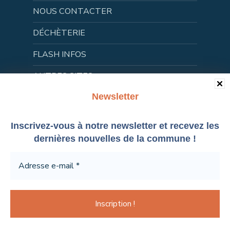
NOUS CONTACTER
DÉCHÈTERIE
FLASH INFOS
AUTRES SITES
Newsletter
CONCERTATION
Inscrivez-vous à notre newsletter et recevez les
Prochains Évènements
dernières nouvelles de la commune !
Aucun évènement
à 40 min de Lyon, Bourg en Bresse et Macon !