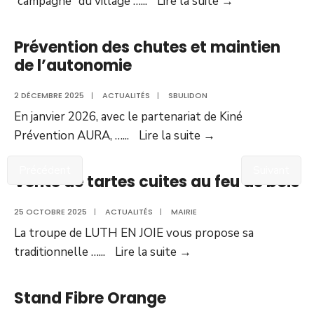
Eligibilité
“campagne” du village …
...
Lire la suite
→
des
logements
Prévention des chutes et maintien
de
de l’autonomie
la
commune
2 DÉCEMBRE 2025
|
ACTUALITÉS
|
SBULIDON
à
En janvier 2026, avec le partenariat de Kiné
la
Prévention
Prévention AURA, …
...
Lire la suite
→
fibre
des
optique
Précédent
Suivant
chutes
Vente de tartes cuites au feu de bois
et
maintien
25 OCTOBRE 2025
|
ACTUALITÉS
|
MAIRIE
de
La troupe de LUTH EN JOIE vous propose sa
l’autonomie
Vente
traditionnelle …
...
Lire la suite
→
de
tartes
Stand Fibre Orange
cuites